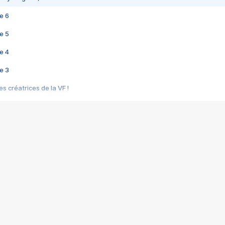
e 6
e 5
e 4
e 3
s créatrices de la VF !
e 2
e 1
e Mektoub My Love arrive enfin ! Rencontre avec Shaïn Boumedine et Sal
i : après Toni en famille
elle réalise le bouleversant Dites lui que je l'aime
ais ! Rencontre autour de Vie privée de Rebecca Zlotowski
 de Marguerite, Grave... Rencontre avec Ella Rumpf