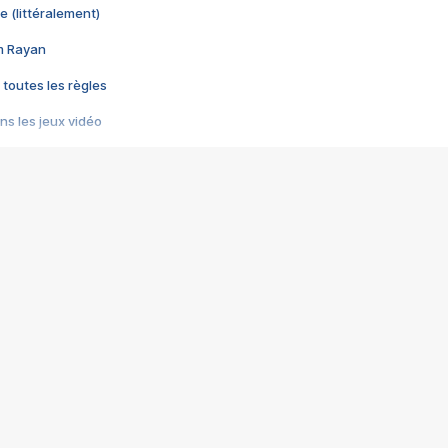
e (littéralement)
im Rayan
 toutes les règles
s les jeux vidéo
us choquant de Rockstar ? - Le scandale BULLY
e plus moche de Steam
du RÊVE tourne au CAUCHEMAR
pendant 8 heures
it… à tort
umiliés par un jeu vidéo
ire - Final Fantasy 8
ti un empire - Age of Empires
story DOFUS