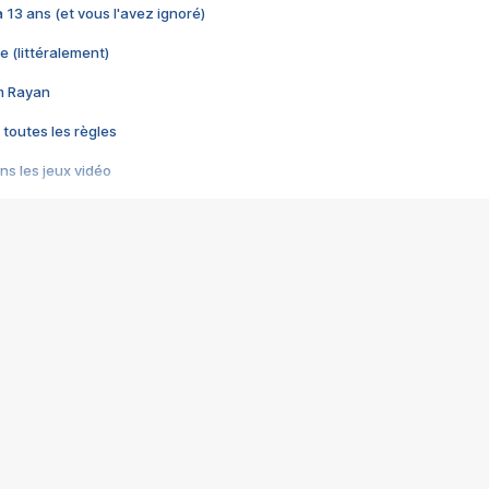
 a 13 ans (et vous l'avez ignoré)
e (littéralement)
im Rayan
 toutes les règles
s les jeux vidéo
us choquant de Rockstar ? - Le scandale BULLY
e plus moche de Steam
du RÊVE tourne au CAUCHEMAR
pendant 8 heures
it… à tort
umiliés par un jeu vidéo
ire - Final Fantasy 8
ti un empire - Age of Empires