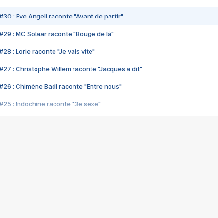
#30 : Eve Angeli raconte "Avant de partir"
#29 : MC Solaar raconte "Bouge de là"
28 : Lorie raconte "Je vais vite"
#27 : Christophe Willem raconte "Jacques a dit"
#26 : Chimène Badi raconte "Entre nous"
#25 : Indochine raconte "3e sexe"
#24 : Zaho raconte "C'est chelou"
#23 : Patrick Bruel raconte "Au café des délices"
#22 : Kyo raconte "Le chemin"
#21 : Nolwenn Leroy raconte "Cassé"
#20 : Patrick Hernandez raconte "Born to be alive"
#19 : Lorie raconte "Près de moi"