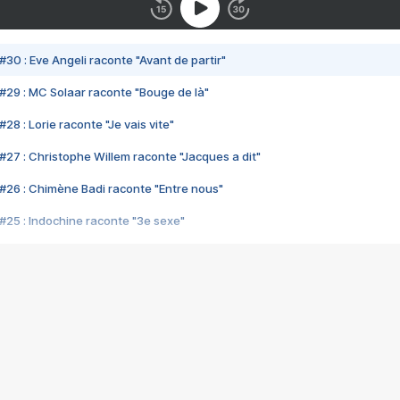
#30 : Eve Angeli raconte "Avant de partir"
#29 : MC Solaar raconte "Bouge de là"
28 : Lorie raconte "Je vais vite"
#27 : Christophe Willem raconte "Jacques a dit"
#26 : Chimène Badi raconte "Entre nous"
#25 : Indochine raconte "3e sexe"
#24 : Zaho raconte "C'est chelou"
#23 : Patrick Bruel raconte "Au café des délices"
#22 : Kyo raconte "Le chemin"
#21 : Nolwenn Leroy raconte "Cassé"
#20 : Patrick Hernandez raconte "Born to be alive"