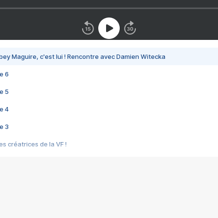
bey Maguire, c'est lui ! Rencontre avec Damien Witecka
e 6
e 5
e 4
e 3
s créatrices de la VF !
e 2
e 1
e Mektoub My Love arrive enfin ! Rencontre avec Shaïn Boumedine et Sal
i : après Toni en famille