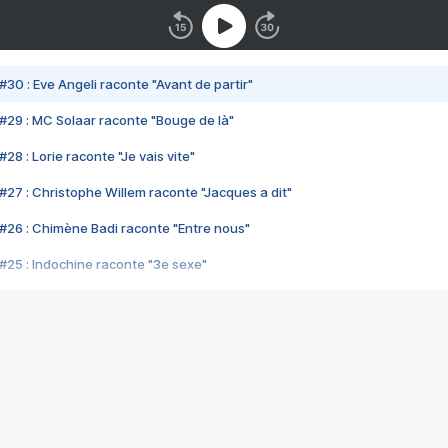
#30 : Eve Angeli raconte "Avant de partir"
#29 : MC Solaar raconte "Bouge de là"
28 : Lorie raconte "Je vais vite"
#27 : Christophe Willem raconte "Jacques a dit"
#26 : Chimène Badi raconte "Entre nous"
#25 : Indochine raconte "3e sexe"
#24 : Zaho raconte "C'est chelou"
#23 : Patrick Bruel raconte "Au café des délices"
#22 : Kyo raconte "Le chemin"
#21 : Nolwenn Leroy raconte "Cassé"
#20 : Patrick Hernandez raconte "Born to be alive"