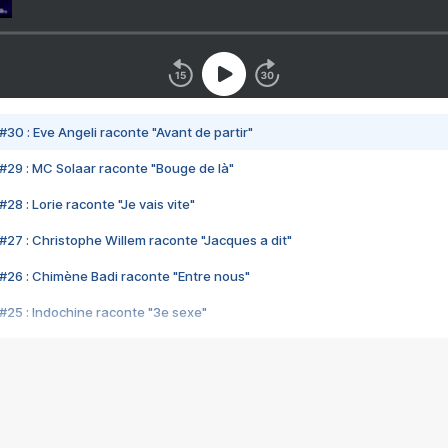
#30 : Eve Angeli raconte "Avant de partir"
#29 : MC Solaar raconte "Bouge de là"
28 : Lorie raconte "Je vais vite"
#27 : Christophe Willem raconte "Jacques a dit"
#26 : Chimène Badi raconte "Entre nous"
#25 : Indochine raconte "3e sexe"
#24 : Zaho raconte "C'est chelou"
#23 : Patrick Bruel raconte "Au café des délices"
#22 : Kyo raconte "Le chemin"