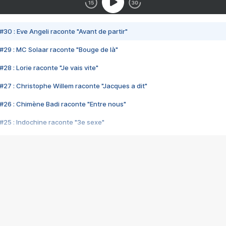
#30 : Eve Angeli raconte "Avant de partir"
#29 : MC Solaar raconte "Bouge de là"
28 : Lorie raconte "Je vais vite"
#27 : Christophe Willem raconte "Jacques a dit"
#26 : Chimène Badi raconte "Entre nous"
#25 : Indochine raconte "3e sexe"
#24 : Zaho raconte "C'est chelou"
#23 : Patrick Bruel raconte "Au café des délices"
#22 : Kyo raconte "Le chemin"
#21 : Nolwenn Leroy raconte "Cassé"
#20 : Patrick Hernandez raconte "Born to be alive"