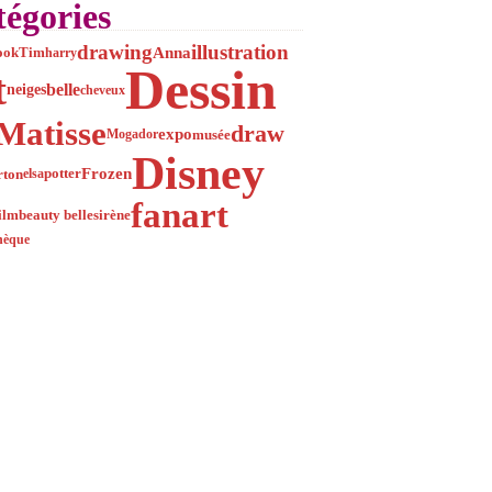
égories
drawing
illustration
Anna
Tim
ook
harry
Dessin
t
belle
neiges
cheveux
Matisse
draw
expo
musée
Mogador
Disney
Frozen
rton
elsa
potter
fanart
ilm
beauty belle
sirène
hèque