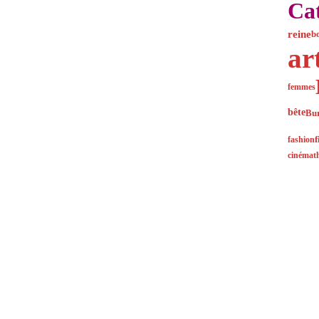
Cat
reine
b
ar
femmes
bête
Bu
fashion
f
cinémat