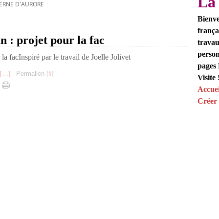
La
ERNE D'AURORE
Bienve
frança
 : projet pour la fac
travau
person
Inspiré par le travail de Joelle Jolivet
pages 
[
…
]
- Permalien [
#
]
Visite 
Accuei
Créer 