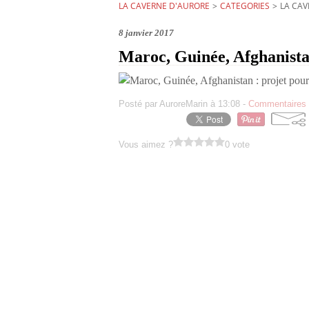
LA CAVERNE D'AURORE
>
CATEGORIES
>
LA CAV
8 janvier 2017
Maroc, Guinée, Afghanistan
Posté par AuroreMarin à 13:08 -
Commentaires 
Vous aimez ?
0 vote