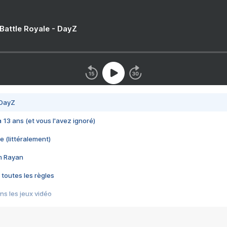
 Battle Royale - DayZ
 DayZ
 a 13 ans (et vous l'avez ignoré)
e (littéralement)
im Rayan
 toutes les règles
s les jeux vidéo
us choquant de Rockstar ? - Le scandale BULLY