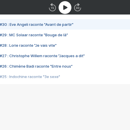
#30 : Eve Angeli raconte "Avant de partir"
#29 : MC Solaar raconte "Bouge de là"
28 : Lorie raconte "Je vais vite"
#27 : Christophe Willem raconte "Jacques a dit"
#26 : Chimène Badi raconte "Entre nous"
#25 : Indochine raconte "3e sexe"
#24 : Zaho raconte "C'est chelou"
#23 : Patrick Bruel raconte "Au café des délices"
#22 : Kyo raconte "Le chemin"
#21 : Nolwenn Leroy raconte "Cassé"
#20 : Patrick Hernandez raconte "Born to be alive"