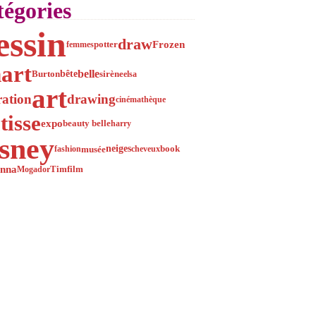
égories
essin
draw
Frozen
femmes
potter
nart
belle
bête
Burton
sirène
elsa
art
tration
drawing
cinémathèque
isse
expo
beauty belle
harry
sney
neiges
musée
fashion
cheveux
book
nna
Tim
Mogador
film