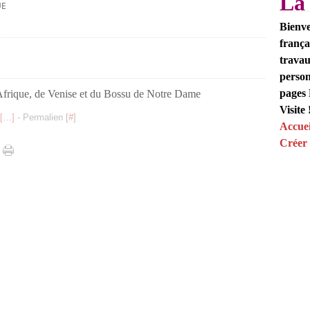
La
UE
Bienve
frança
travau
person
pages 
'Afrique, de Venise et du Bossu de Notre Dame
Visite 
[
…
]
- Permalien [
#
]
Accuei
Créer 