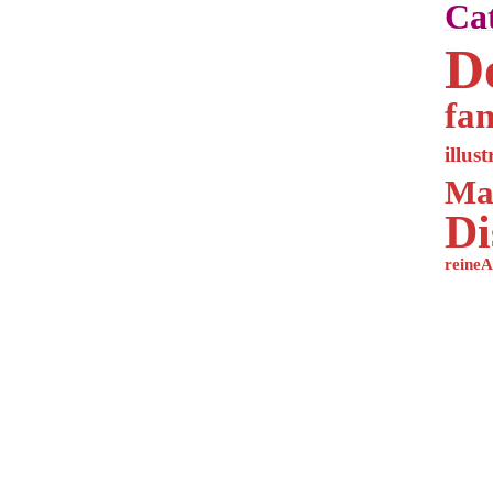
Cat
D
fa
illus
Mat
Di
reine
A