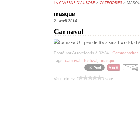
LA CAVERNE D'AURORE
>
CATEGORIES
>
MASQ
masque
21 avril 2014
Carnaval
Un peu de It's a small world, d
Posté par AuroreMarin à 02:34 -
Commentaires 
Tags:
carnaval
,
festival
,
masque
Vous aimez ?
0 vote