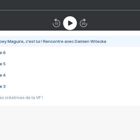
bey Maguire, c'est lui ! Rencontre avec Damien Witecka
e 6
e 5
e 4
e 3
s créatrices de la VF !
e 2
e 1
e Mektoub My Love arrive enfin ! Rencontre avec Shaïn Boumedine et Sal