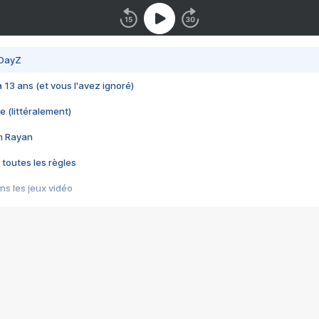
 DayZ
 a 13 ans (et vous l'avez ignoré)
e (littéralement)
im Rayan
 toutes les règles
s les jeux vidéo
us choquant de Rockstar ? - Le scandale BULLY
e plus moche de Steam
du RÊVE tourne au CAUCHEMAR
pendant 8 heures
it… à tort