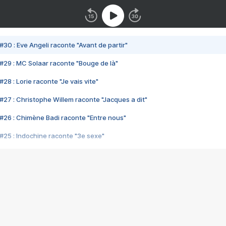
#30 : Eve Angeli raconte "Avant de partir"
#29 : MC Solaar raconte "Bouge de là"
28 : Lorie raconte "Je vais vite"
#27 : Christophe Willem raconte "Jacques a dit"
#26 : Chimène Badi raconte "Entre nous"
#25 : Indochine raconte "3e sexe"
#24 : Zaho raconte "C'est chelou"
#23 : Patrick Bruel raconte "Au café des délices"
#22 : Kyo raconte "Le chemin"
#21 : Nolwenn Leroy raconte "Cassé"