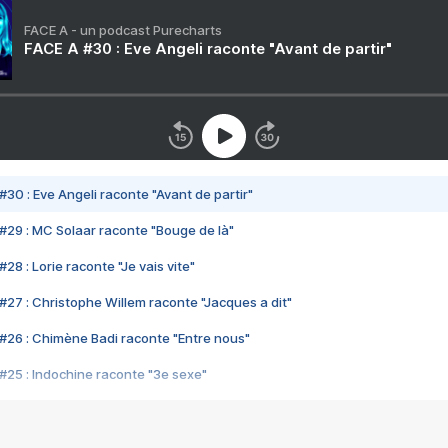
FACE A - un podcast Purecharts
FACE A #30 : Eve Angeli raconte "Avant de partir"
#30 : Eve Angeli raconte "Avant de partir"
#29 : MC Solaar raconte "Bouge de là"
28 : Lorie raconte "Je vais vite"
#27 : Christophe Willem raconte "Jacques a dit"
#26 : Chimène Badi raconte "Entre nous"
#25 : Indochine raconte "3e sexe"
#24 : Zaho raconte "C'est chelou"
#23 : Patrick Bruel raconte "Au café des délices"