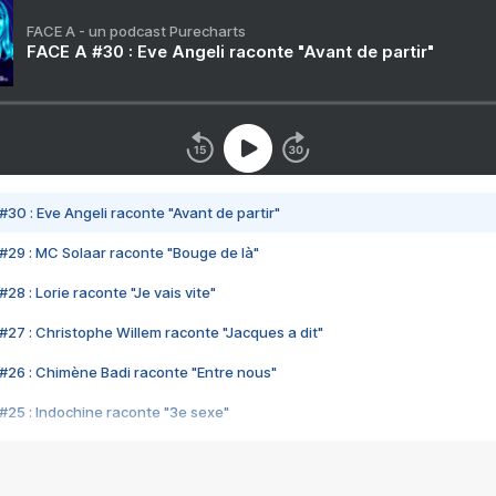
FACE A - un podcast Purecharts
FACE A #30 : Eve Angeli raconte "Avant de partir"
#30 : Eve Angeli raconte "Avant de partir"
#29 : MC Solaar raconte "Bouge de là"
28 : Lorie raconte "Je vais vite"
#27 : Christophe Willem raconte "Jacques a dit"
#26 : Chimène Badi raconte "Entre nous"
#25 : Indochine raconte "3e sexe"
#24 : Zaho raconte "C'est chelou"
#23 : Patrick Bruel raconte "Au café des délices"